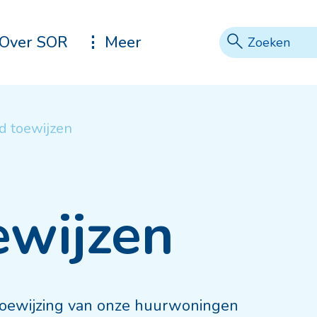
Zoeke
Vraag of tref
Over SOR
Meer
d toewijzen
ewijzen
 toewijzing van onze huurwoningen