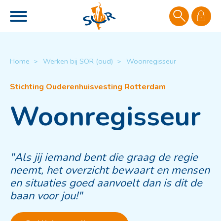
Naar de homepage
Ga naar Hoofd
Home
Werken bij SOR (oud)
Woonregisseur
Naar hoofdinhoud
Naar hoofdnavigatiemenu
Naar zoeken
Woonregisseur
"
Als jij iemand bent die graag de regie
neemt, het overzicht bewaart en mensen
en situaties goed aanvoelt dan is dit de
baan voor jou!"