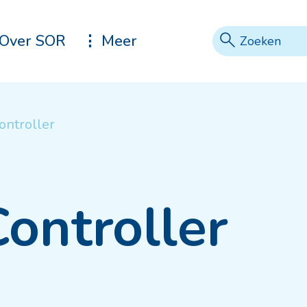
Zoeke
Vraag of tref
Over SOR
Meer
ontroller
Controller