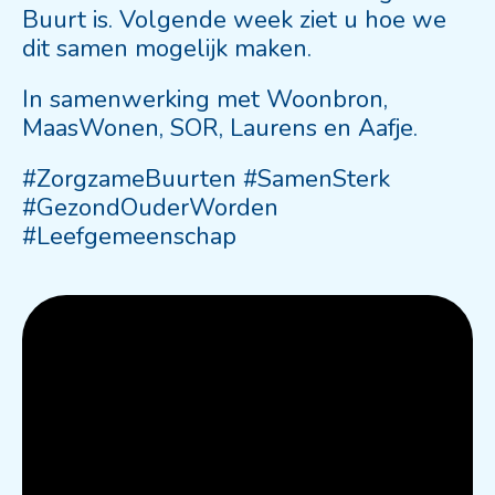
Buurt is. Volgende week ziet u hoe we
dit samen mogelijk maken.
In samenwerking met Woonbron,
MaasWonen, SOR, Laurens en Aafje.
#ZorgzameBuurten #SamenSterk
#GezondOuderWorden
#Leefgemeenschap