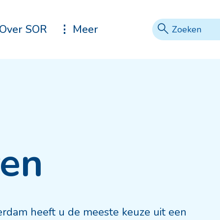
Zoeke
Vraag of tref
Over SOR
Meer
ren
terdam heeft u de meeste keuze uit een