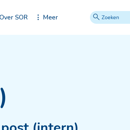
Zoeke
Vraag of tref
Over SOR
Meer
)
post (intern)